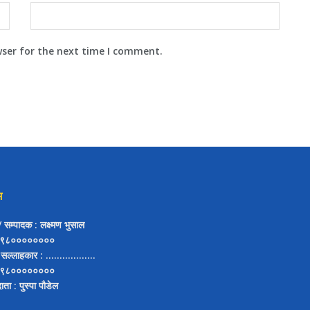
wser for the next time I comment.
म
ष/ सम्पादक
: लक्ष्मण भुसाल
९८००००००००
 सल्लाहकार
: ..................
९८००००००००
दाता
: पुस्पा पौडेल