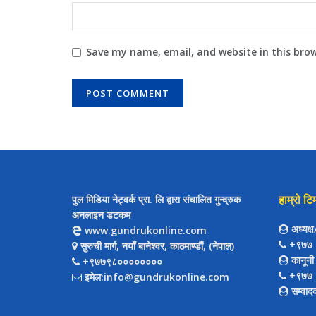
Save my name, email, and website in this bro
हाम्रो टि
पुल मिडिया नेट्वर्क प्रा. लि द्वारा संचालित गुन्द्रुक
अनलाइन डटकम
अध्यक्
www.gundrukonline.com
+९७७ 
सुरुची मार्ग, नयाँ बानेश्वर, काठमाण्डौैं, (नेपाल)
कानूनी
+९७७९८००००००००
+९७७ 
इमेल:info@gundrukonline.com
सम्वाद