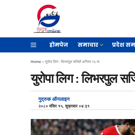
होमपेज
समाचार
प्रदेश स
Home
»
युरोपा लिग : लिभरपुल सजिलै अन्तिम १६ मा
युरोपा लिग : लिभरपुल सज
गुद्रुक ऑनलाइन
२०८० मंसिर १५, शुक्रबार ०४:३१