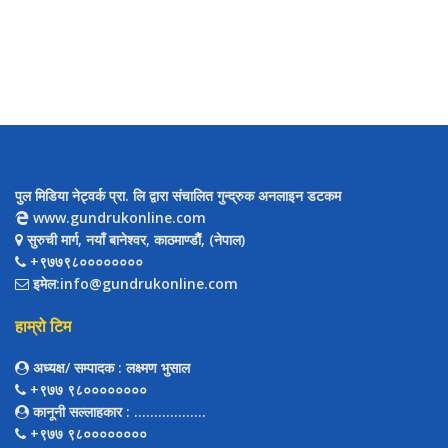
पुल मिडिया नेट्वर्क प्रा. लि द्वारा संचालित गुन्द्रुक अनलाइन डटकम
www.gundrukonline.com
सुरुची मार्ग, नयाँ बानेश्वर, काठमाण्डौैं, (नेपाल)
+९७७९८००००००००
इमेल:info@gundrukonline.com
हाम्रो टिम
अध्यक्ष/ सम्पादक
: लक्ष्मण भुसाल
+९७७ ९८००००००००
कानूनी सल्लाहकार
: ..................
+९७७ ९८००००००००