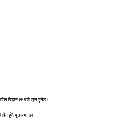
ेल बिहान ११ बजे सुरु हुनेछ।
ीन हुँदै पुछारमा छ।