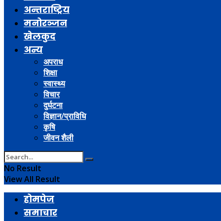
अन्तराष्ट्रिय
मनोरञ्जन
खेलकुद
अन्य
अपराध
शिक्षा
स्वास्थ्य
विचार
दुर्घटना
विज्ञान/प्राविधि
कृषि
जीवन शैली
No Result
View All Result
होमपेज
समाचार