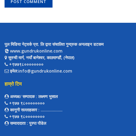
पुल मिडिया नेट्वर्क प्रा. लि द्वारा संचालित गुन्द्रुक अनलाइन डटकम
www.gundrukonline.com
सुरुची मार्ग, नयाँ बानेश्वर, काठमाण्डौैं, (नेपाल)
+९७७९८००००००००
इमेल:info@gundrukonline.com
हाम्रो टिम
अध्यक्ष/ सम्पादक
: लक्ष्मण भुसाल
+९७७ ९८००००००००
कानूनी सल्लाहकार
: ..................
+९७७ ९८००००००००
सम्वाददाता
: पुस्पा पौडेल